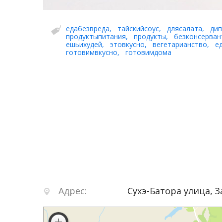
едабезвреда
,
тайскийсоус
,
длясалата
,
дип
продуктыпитания
,
продукты
,
безконсерван
ешьихудей
,
этовкусно
,
вегетарианство
,
е
готовимвкусно
,
готовимдома
Адрес:
Сухэ-Батора улица, 3