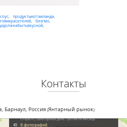
соус
,
продуктыизтаиланда
,
товикрасителей
,
безгмо
,
дадолжнабытьвкусной
,
Контакты
а
,
Барнаул
,
Россия
Янтарный рынок
(
)