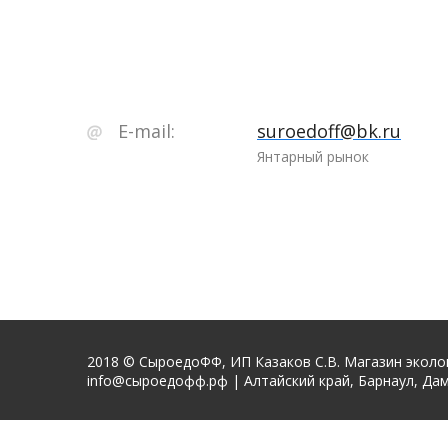
E-mail:
suroedoff@bk.ru
Янтарный рынок
2018 © СыроедоФФ, ИП Казаков С.В. Магазин эколо
info@сыроедофф.рф | Алтайский край, Барнаул, Дам