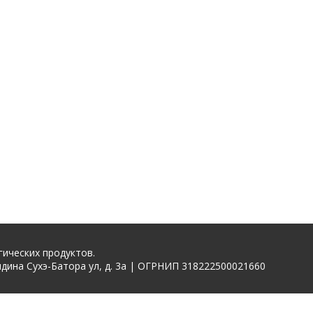
гических продуктов.
дина Сухэ-Батора ул, д. 3а | ОГРНИП 318222500021660