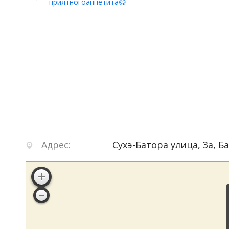
приятногоаппетита😋
Адрес:
Сухэ-Батора улица, 3а
,
Б