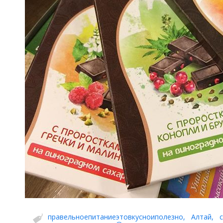
правельноепитаниеэтовкусноиполезно
,
Алтай
,