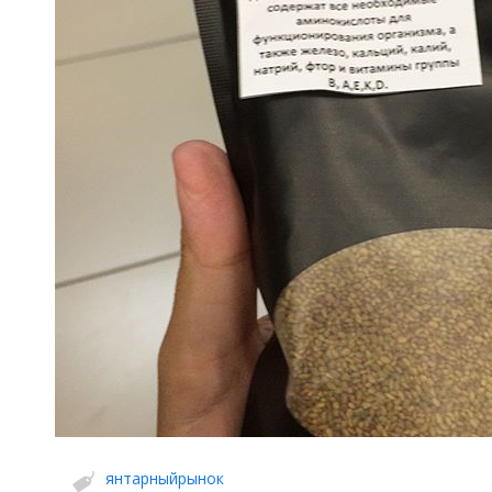
янтарныйрынок