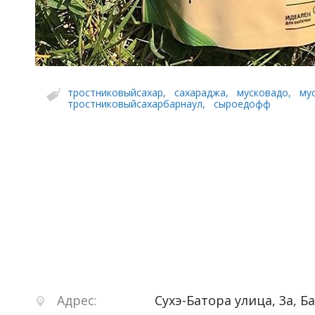
тростниковыйсахар
,
сахараджа
,
мусковадо
,
му
тростниковыйсахарбарнаул
,
сыроедофф
Адрес:
Сухэ-Батора улица, 3а
,
Б