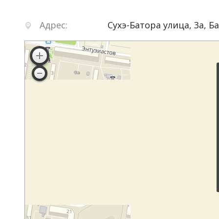
Адрес:
Сухэ-Батора улица, 3а
,
Б