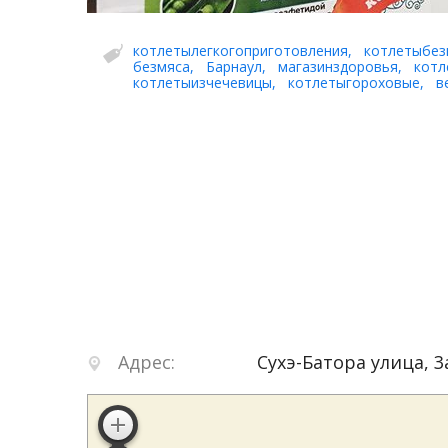
котлетылегкогоприготовления
,
котлетыбез
безмяса
,
Барнаул
,
магазинздоровья
,
котл
котлетыизчечевицы
,
котлетыгороховые
,
в
Адрес:
Сухэ-Батора улица, 3