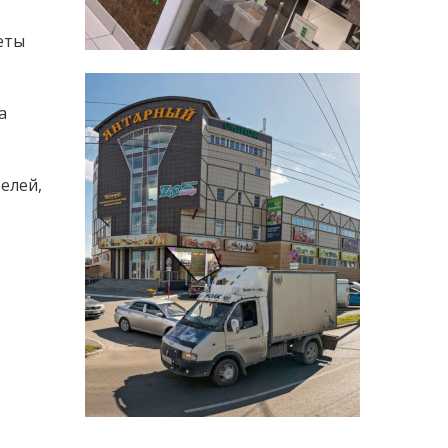
еты
а
елей,