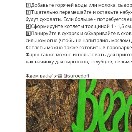
2️⃣Добавьте горячей воды или молока, сыворо
3️⃣Тщательно перемешайте и оставьте набух
будут суховаты. Если больше - потребуется 
4️⃣Сформируйте котлеты толщиной 1 - 1,5 см.
5️⃣Панируйте в сухарях и обжаривайте в ско
сильном огне (чтобы не напитались маслом) 
Котлеты можно также готовить в пароварке
Фарш также можно использовать для пригот
как начинку для пирожков, голубцов, пельме
Ждём вас!🌿👉🏻 @suroedoff