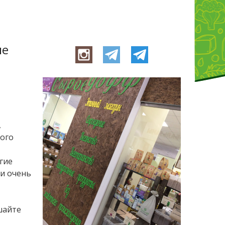
ые
,
ного
гие
и очень
шайте