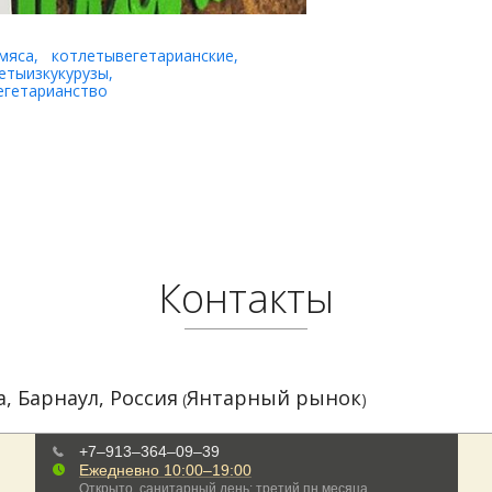
мяса
,
котлетывегетарианские
,
етыизкукурузы
,
егетарианство
Контакты
а
,
Барнаул
,
Россия
Янтарный рынок
(
)