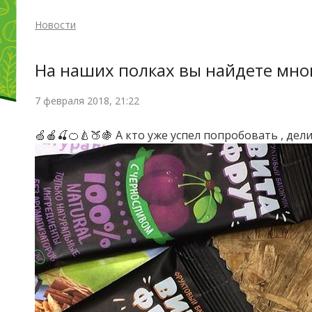
Новости
На наших полках вы найдете мно
7 февраля 2018, 21:22
🍏🍎🍒🍊🍐🍑🍇 А кто уже успел попробовать , де