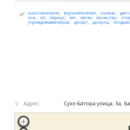
кокосовоежеле
,
вкусноиполезно
,
конжак
,
диет
зож
,
пп
,
перекус
,
вег
,
веган
,
веганство
,
это
утромднемивечером
,
десерт
,
десерты
,
полдник
Адрес:
Сухэ-Батора улица, 3а
,
Б