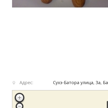
Адрес:
Сухэ-Батора улица, 3а
,
Б