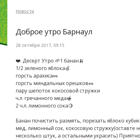
Новости
Доброе утро Барнаул
28 октября 2017, 09:15
❤️. Десерт Утро 🌱1 банан🍌
1/2 зеленого яблока🍏
горсть арахиса🥜
горсть миндальных орешков🥜
пару шепоток кокосовой стружки
ч.л. гречанного меда🍯
2 ч.л. лимонного сока🍋
Банан почистить размять, порезать яблоко кубик
мед, лимонный сок, кокосовую стружку(оставте 
несколько штук, а остальными украсить) Приятно