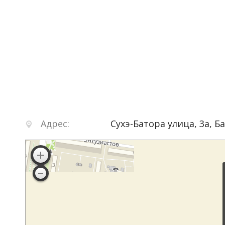
Адрес:
Сухэ-Батора улица, 3а
,
Б