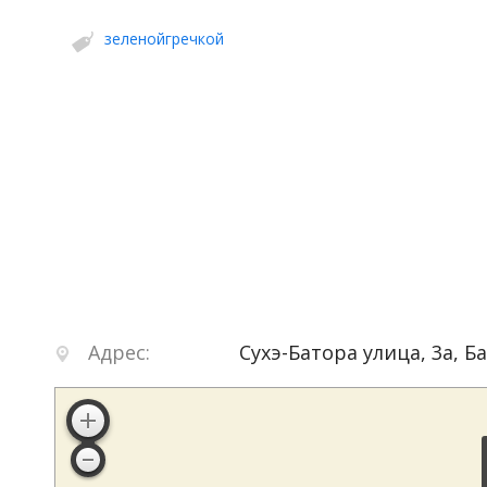
зеленойгречкой
Адрес:
Сухэ-Батора улица, 3а
,
Б