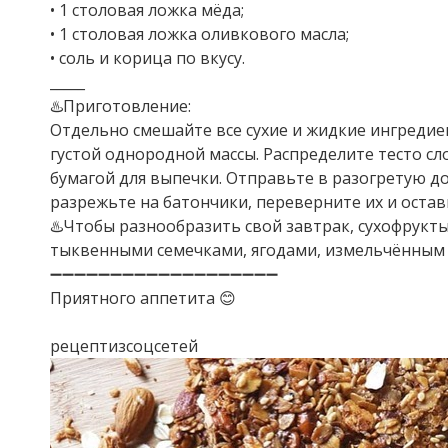
• 1 столовая ложка мёда;
• 1 столовая ложка оливкового масла;
• соль и корица по вкусу.
_____
♨️Приготовление:
Отдельно смешайте все сухие и жидкие ингредие
густой однородной массы. Распределите тесто с
бумагой для выпечки. Отправьте в разогретую до 
разрежьте на батончики, переверните их и остав
♨️Чтобы разнообразить свой завтрак, сухофрукт
тыквенными семечками, ягодами, измельчённым 
➖➖➖➖➖➖➖➖➖➖➖➖➖➖➖➖➖➖➖
Приятного аппетита 😊
рецептизсоцсетей