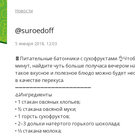
Новости
@suroedoff
5 января 2018, 12:03
🍫Питательные батончики с сухофруктами 👌Чтоб
минут, найдите чуть больше получаса вечером н
такое вкусное и полезное блюдо можно будет нес
в качестве перекуса.
➖➖➖➖➖➖➖➖➖➖➖➖➖➖➖➖➖➖➖➖➖
♨️Ингредиенты
• 1 стакан овсяных хлопьев;
• ½ стакана овсяной муки;
• 1 горсть сухофруктов;
• 2–3 дольки натёртого горького шоколада;
• ⅓ стакана молока;