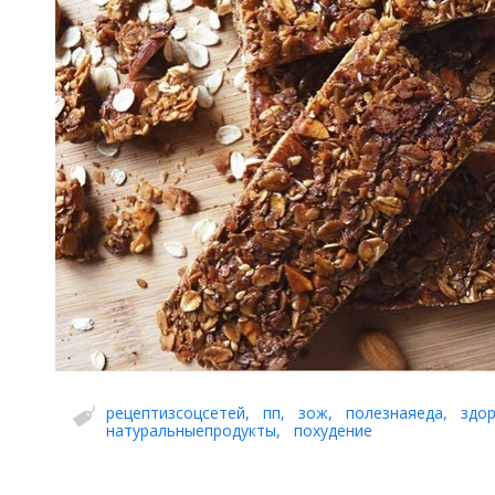
рецептизсоцсетей
,
пп
,
зож
,
полезнаяеда
,
здо
натуральныепродукты
,
похудение