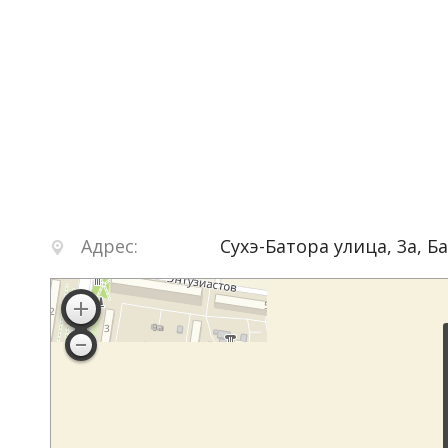
Адрес:
Сухэ-Батора улица, 3а
,
Б